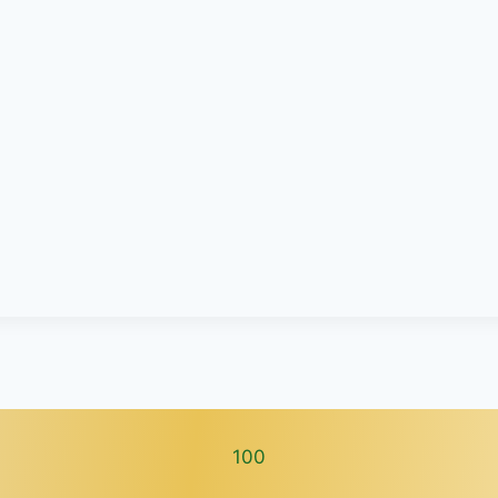
100
100