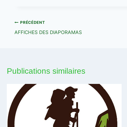
la
publication :
Navigation
PRÉCÉDENT
AFFICHES DES DIAPORAMAS
de
l’article
Publications similaires