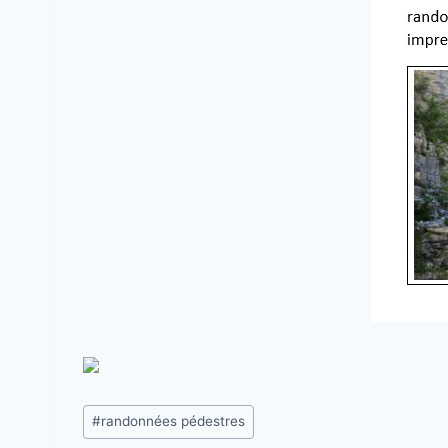
Étiquettes
#
randonnées pédestres
de