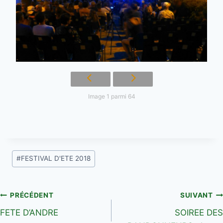
Image 1 parmi 64
Étiquettes
#
FESTIVAL D'ETE 2018
de
la
publication :
Navigation
PRÉCÉDENT
SUIVANT
FETE D’ANDRE
SOIREE DES
de