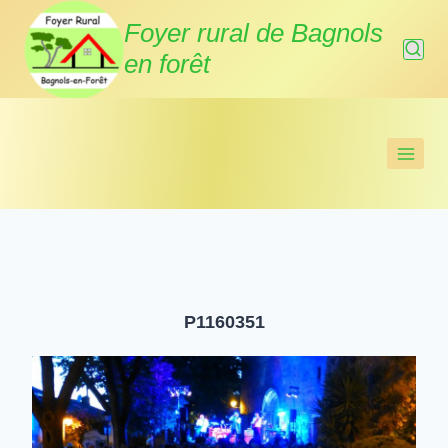
Aller
Foyer rural de Bagnols
au
en forêt
contenu
P1160351