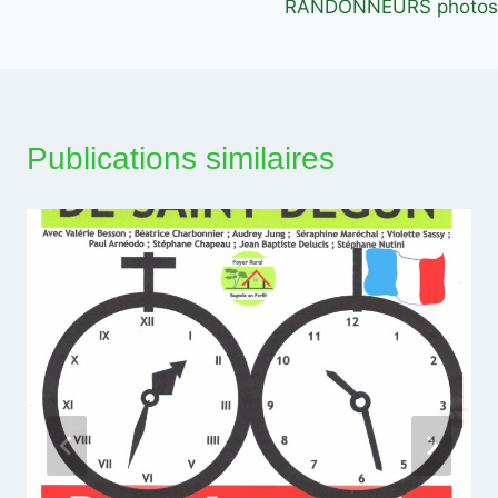
RANDONNEURS photos
l’article
Publications similaires