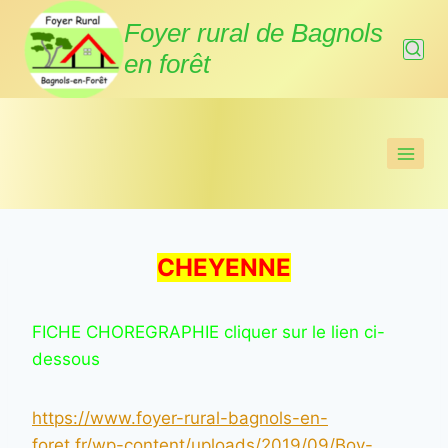
Aller
Foyer rural de Bagnols
au
en forêt
contenu
CHEYENNE
FICHE CHOREGRAPHIE cliquer sur le lien ci-
dessous
https://www.foyer-rural-bagnols-en-
foret.fr/wp-content/uploads/2019/09/Boy-