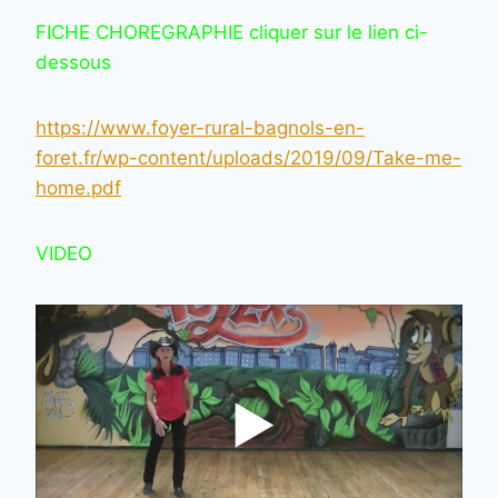
FICHE CHOREGRAPHIE cliquer sur le lien ci-
dessous
https://www.foyer-rural-bagnols-en-
foret.fr/wp-content/uploads/2019/09/Take-me-
home.pdf
VIDEO