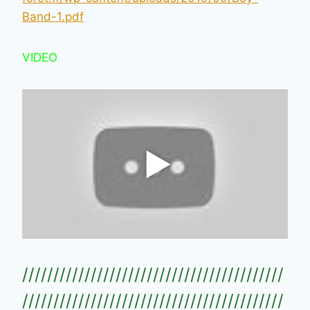
Band-1.pdf
VIDEO
//////////////////////////////////////////
//////////////////////////////////////////