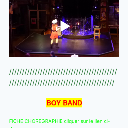
//////////////////////////////////////////
/////////////////////////////////////////
BOY BAND
FICHE CHOREGRAPHIE cliquer sur le lien ci-