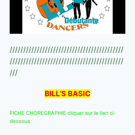
//////////////////////////////////////////
//////////////////////////////////////////
///
BILL’S BASIC
FICHE CHOREGRAPHIE cliquer sur le lien ci-
dessous