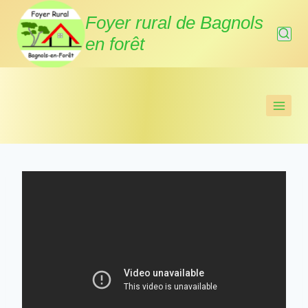
Aller
Foyer rural de Bagnols
au
en forêt
contenu