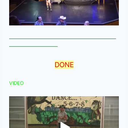
——————————————————————
——————————
DONE
VIDEO