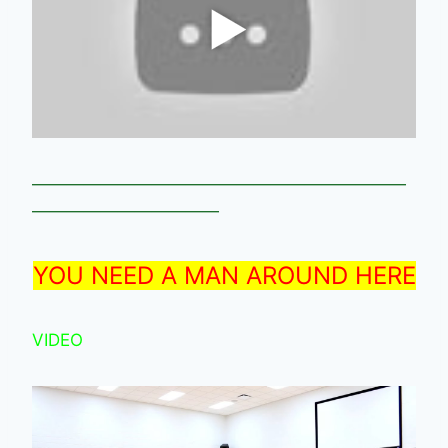
——————————————————————
———————————
YOU NEED A MAN AROUND HERE
VIDEO