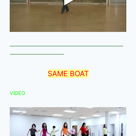
——————————————————————
——————————–
SAME BOAT
VIDEO