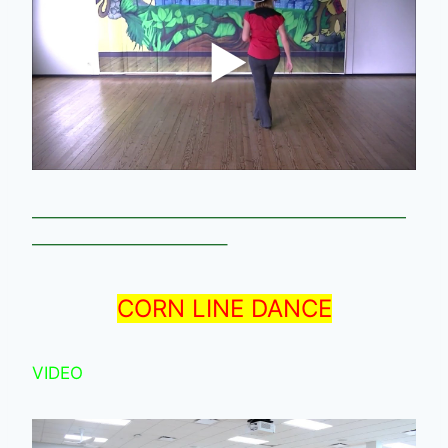
——————————————————————
———————————–
CORN LINE DANCE
VIDEO