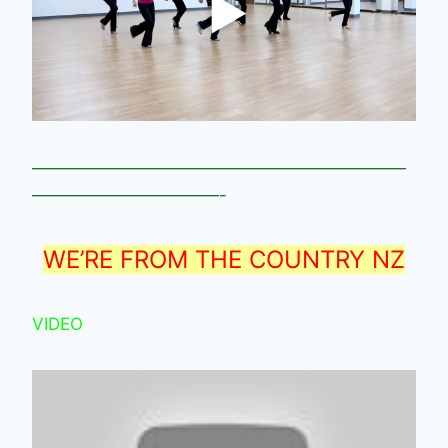
——————————————————————
———————————-
WE’RE FROM THE COUNTRY NZ
VIDEO