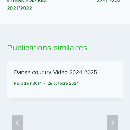
INTERMEDIAIRES
27-11-2021
l’article
2021/2022
Publications similaires
Danse country Vidéo 2024-2025
Par
admin3614
29 octobre 2024