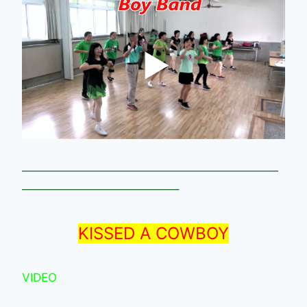
——————————————————————
—————————————–
KISSED A COWBOY
VIDEO