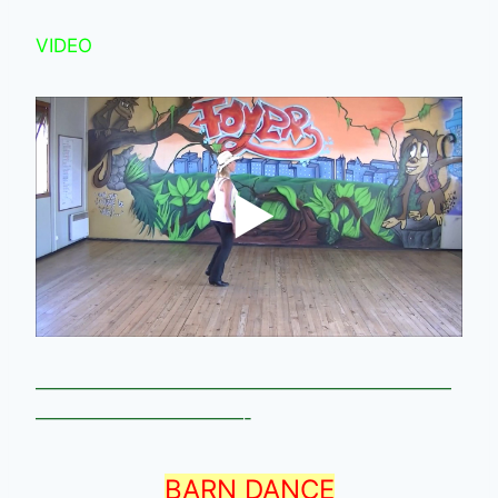
VIDEO
——————————————————————
———————————-
BARN DANCE