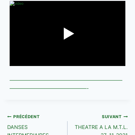
——————————————————————
———————————————-
Navigation
PRÉCÉDENT
SUIVANT
DANSES
THEATRE A LA M.T.L.
de