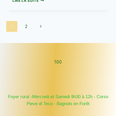
LIRE LA SUITE
BENEVOLES
DU
FOYER
RURAL
Navigation
Page
1
2
de
suivante
page
100
100
Foyer rural -Mercredi et Samedi 9h30 à 12h - Corso
Pieve di Teco - Bagnols en Forêt