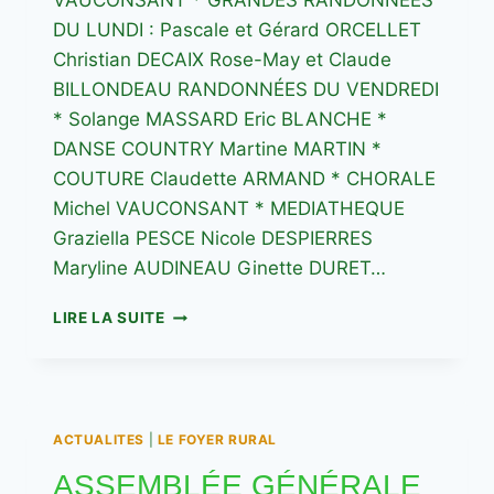
VAUCONSANT * GRANDES RANDONNÉES
DU LUNDI : Pascale et Gérard ORCELLET
Christian DECAIX Rose-May et Claude
BILLONDEAU RANDONNÉES DU VENDREDI
* Solange MASSARD Eric BLANCHE *
DANSE COUNTRY Martine MARTIN *
COUTURE Claudette ARMAND * CHORALE
Michel VAUCONSANT * MEDIATHEQUE
Graziella PESCE Nicole DESPIERRES
Maryline AUDINEAU Ginette DURET…
2025-
LIRE LA SUITE
LES
ANIMATEURS
DU
FOYER
RURAL
ACTUALITES
|
LE FOYER RURAL
PAR
ACTIVITÉS
ASSEMBLÉE GÉNÉRALE