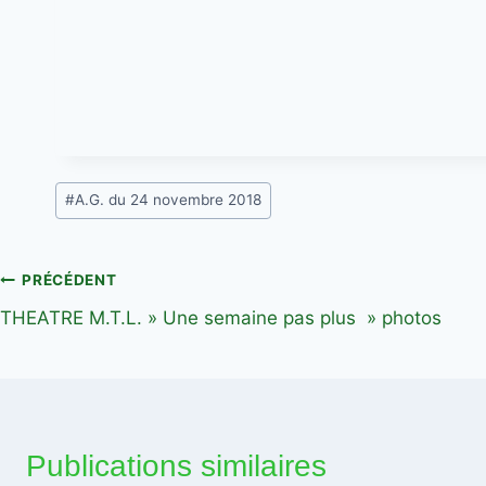
Étiquettes
#
A.G. du 24 novembre 2018
de
la
publication :
Navigation
PRÉCÉDENT
THEATRE M.T.L. » Une semaine pas plus » photos
de
l’article
Publications similaires