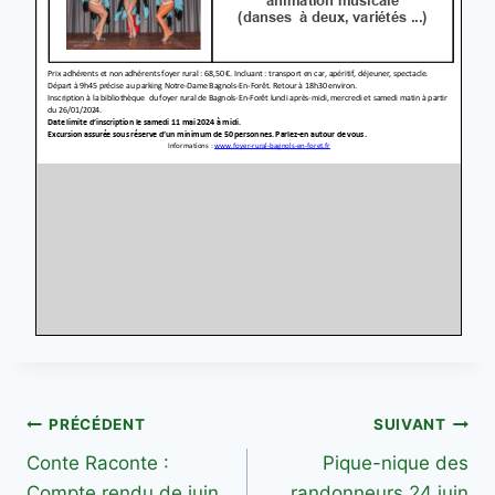
Navigation
PRÉCÉDENT
SUIVANT
Conte Raconte :
Pique-nique des
de
Compte rendu de juin
randonneurs 24 juin