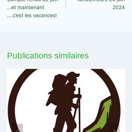
l’article
…et maintenant
2024
….c’est les vacances!
Publications similaires