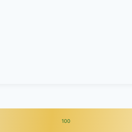
100
100