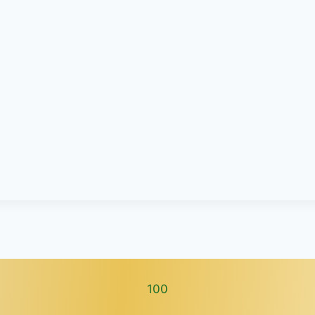
100
100