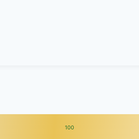
100
100