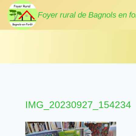
Aller
au
Foyer rural de Bagnols en fo
contenu
IMG_20230927_154234