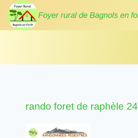
Aller
au
Foyer rural de Bagnols en fo
contenu
rando foret de raphèle 2