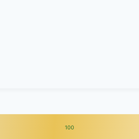
100
100