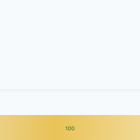
100
100