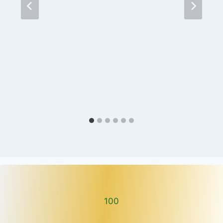
100
100