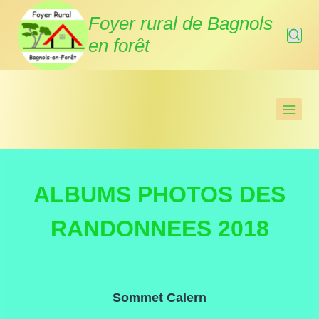
Aller
Foyer rural de Bagnols
au
en forêt
contenu
ALBUMS PHOTOS DES
RANDONNEES 2018
Sommet Calern